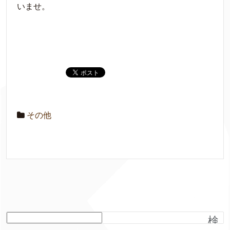
いませ。
その他
検
索